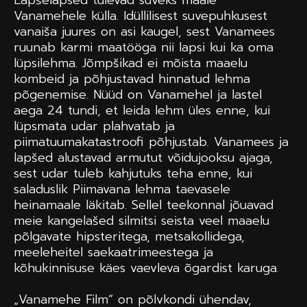
Lapšelapsed tulevad suveks maale
Vanamehele külla. Idüllilisest suvepuhkusest
vanaiša juures on asi kaugel, sest Vanamees
ruunab karmi maatööga nii lapsi kui ka oma
lüpsilehma. Jõmpšikad ei mõista maaelu
kombeid ja põhjustavad hinnatud lehma
põgenemise. Nüüd on Vanamehel ja lastel
aega 24 tundi, et leida lehm üles enne, kui
lüpsmata udar plahvatab ja
piimatuumakatastroofi põhjustab. Vanamees ja
lapšed alustavad armutut võidujooksu ajaga,
sest udar tuleb kahjutuks teha enne, kui
saladuslik Piimavana lehma taevasele
heinamaale läkitab. Sellel teekonnal jõuavad
meie kangelašed silmitsi seista veel maaelu
põlgavate hipsteritega, metsakollidega,
meeleheitel saekaatrimeestega ja
kõhukinnisuse käes vaevleva õgardist karuga.
„Vanamehe Film“ on põlvkondi ühendav,